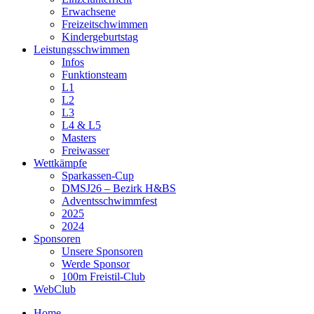
Erwachsene
Freizeitschwimmen
Kindergeburtstag
Leistungsschwimmen
Infos
Funktionsteam
L1
L2
L3
L4 & L5
Masters
Freiwasser
Wettkämpfe
Sparkassen-Cup
DMSJ26 – Bezirk H&BS
Adventsschwimmfest
2025
2024
Sponsoren
Unsere Sponsoren
Werde Sponsor
100m Freistil-Club
WebClub
Home