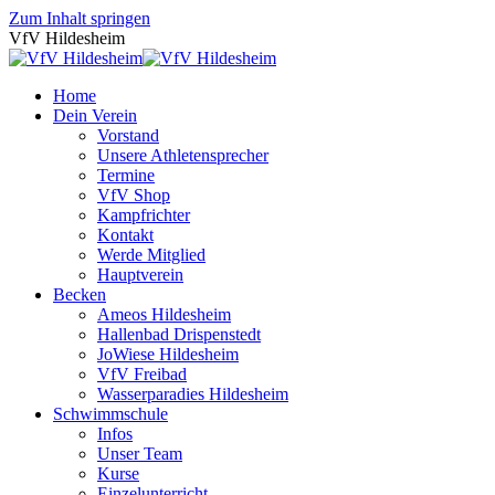
Zum Inhalt springen
VfV Hildesheim
Home
Dein Verein
Vorstand
Unsere Athletensprecher
Termine
VfV Shop
Kampfrichter
Kontakt
Werde Mitglied
Hauptverein
Becken
Ameos Hildesheim
Hallenbad Drispenstedt
JoWiese Hildesheim
VfV Freibad
Wasserparadies Hildesheim
Schwimmschule
Infos
Unser Team
Kurse
Einzelunterricht