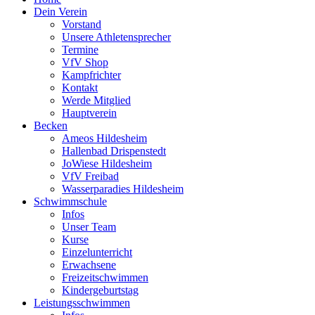
Dein Verein
Vorstand
Unsere Athletensprecher
Termine
VfV Shop
Kampfrichter
Kontakt
Werde Mitglied
Hauptverein
Becken
Ameos Hildesheim
Hallenbad Drispenstedt
JoWiese Hildesheim
VfV Freibad
Wasserparadies Hildesheim
Schwimmschule
Infos
Unser Team
Kurse
Einzelunterricht
Erwachsene
Freizeitschwimmen
Kindergeburtstag
Leistungsschwimmen