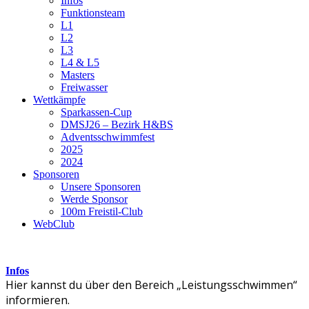
Infos
Funktionsteam
L1
L2
L3
L4 & L5
Masters
Freiwasser
Wettkämpfe
Sparkassen-Cup
DMSJ26 – Bezirk H&BS
Adventsschwimmfest
2025
2024
Sponsoren
Unsere Sponsoren
Werde Sponsor
100m Freistil-Club
WebClub
Infos
Hier kannst du über den Bereich „Leistungsschwimmen“
informieren.