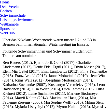
Home
Dein Verein
Becken
Schwimmschule
Leistungsschwimmen
Wettkämpfe
Sponsoren
WebClub
Über das Nikolaus Wochenende waren unsere L2 und L3 in
Bremen beim Internationalen Wintermeeting im Einsatz.
Folgende Schwimmerinnen und Schwimmer wurden vom
Trainerteam nominiert:
Ben Bauers (2012), Bjarne Jorik Oettel (2017), Charlotte
Lindemann (2012), Deniz Fidel Ergül (2011), Divin Moser (2017),
Eleni Mia Oettel (2017), Emil Langowicz (2012), Finja Tzschentke
(2016), Franz Arnold (2013), Janne Mohwinkel (2010),
Jette Witt
(2014), Jonas Welz (2012), Josephine Mertesacker (2014),
Katharina Suchantke (2007), Kostiantyn Veremieiev (2015), Leon
Baryschev (2014), Lisa Wolff (2016), Luca Tamme (2013), Luisa
Kleinert (2012), Luise Suchantke (2011), Marlene Strohmeyer
(2014), Matvii Kalitin (2014), Maximilian Haag (2014), Mia
Fabienne Ziesenis (2008), Mia Sophie Wolff (2015), Milina Sterz
(2013), Mykola Lisnychyi (2013), Myron Kalitin (2013), Myroslav