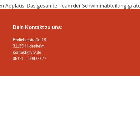
en Applaus. Das gesamte Team der Schwimmabteilung gratulie
Dein Kontakt zu uns:
Ehrlicherstraße 18
31135 Hildesheim
kontakt@vfv.de
05121 – 999 00 77